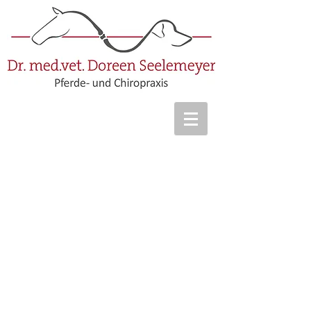
Kontakt
Pferde- und Chiropraxis
Dr. Doreen Seelemeyer
Heidestraße 13
01561 Thiendorf/ OT Lüttichau
Email: info(at)chiropraktik-tierarzt-
sachsen.de