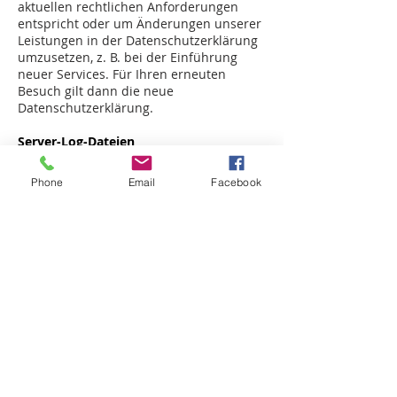
aktuellen rechtlichen Anforderungen
entspricht oder um Änderungen unserer
Leistungen in der Datenschutzerklärung
umzusetzen, z. B. bei der Einführung
neuer Services. Für Ihren erneuten
Besuch gilt dann die neue
Datenschutzerklärung.
Server-Log-Dateien
Der Provider der Seiten erhebt und
speichert automatisch Informationen in
Phone
Email
Facebook
so genannten Server-Log-Dateien, die Ihr
Browser automatisch an uns übermittelt.
Dies sind:
Browsertyp und Browserversion
verwendetes Betriebssystem
Referrer URL
Hostname des zugreifenden Rechners
Uhrzeit der Serveranfrage
IP-Adresse
Eine Zusammenführung dieser Daten mit
anderen Datenquellen wird nicht
vorgenommen.